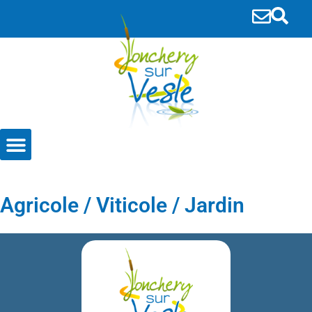
principal
Entreprises et Associations
Agricole / Viticole / Jardin