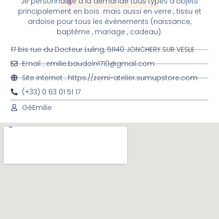
Je personnalise à la demande tous types d’objets
principalement en bois mais aussi en verre , tissu et
ardoise pour tous les événements (naissance,
baptême , mariage , cadeau).
17 bis rue du Docteur Luling, 51140 JONCHERY SUR VESLE
Email : emilie.baudoin1710@gmail.com
Site internet : https://zemi-atelier.sumupstore.com
(+33) 0 63 01 51 17
Gé
Emilie