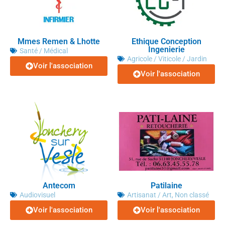
Mmes Remen & Lhotte
Ethique Conception
Ingenierie
Santé / Médical
Agricole / Viticole / Jardin
Voir l'association
Voir l'association
Antecom
Patilaine
Audiovisuel
Artisanat / Art
,
Non classé
Voir l'association
Voir l'association