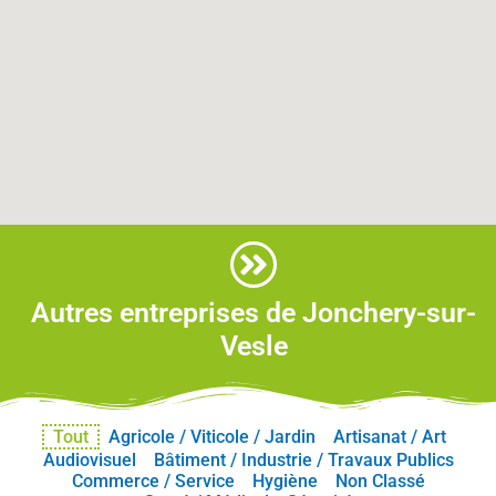
Autres entreprises de Jonchery-sur-
Vesle
Tout
Agricole / Viticole / Jardin
Artisanat / Art
Audiovisuel
Bâtiment / Industrie / Travaux Publics
Commerce / Service
Hygiène
Non Classé