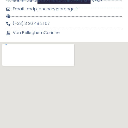
127 Route Nationale 31, 51140 JONCHERY SUR VESLE
Email : mdp.jonchery@orange.fr
(+33) 3 26 48 21 07
Van Belleghem
Corinne