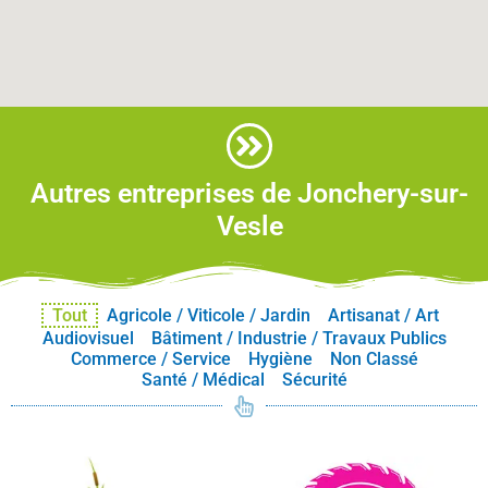
Autres entreprises de Jonchery-sur-
Vesle
Tout
Agricole / Viticole / Jardin
Artisanat / Art
Audiovisuel
Bâtiment / Industrie / Travaux Publics
Commerce / Service
Hygiène
Non Classé
Santé / Médical
Sécurité