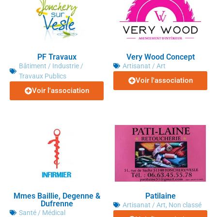
PF Travaux
Very Wood Concept
Bâtiment / Industrie /
Artisanat / Art
Travaux Publics
Voir l'association
Voir l'association
Mmes Baillie, Degenne &
Patilaine
Dufrenne
Artisanat / Art
,
Non classé
Santé / Médical